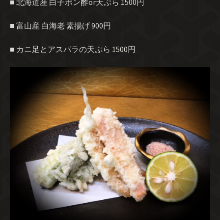
■ 北海道産 白子ポン酢or天ぷら 1500円
■ 富山産 白海老 素揚げ 900円
■ カニ足とアスパラの天ぷら 1500円