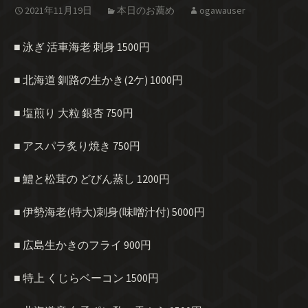
2021年11月19日
本日のお薦め
ogawauser
■ 泳ぎ 活車海老 刺身 1500円
■ 北海道 釧路の生かき(2ケ) 1000円
■ 塩煎り 大粒 銀杏 750円
■ アスパラ炙り焼き 750円
■ 鱧と松茸の どびん蒸し 1200円
■ 伊勢海老(特大)刺身(味噌汁付) 5000円
■ 広島生かきのフライ 900円
■ 特上 くじらベーコン 1500円