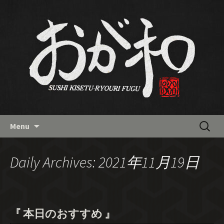
南流山の和食「おが和」の最新
情報バックナンバー
Skip
検
Menu
to
索:
content
Daily Archives: 2021年11月19日
『 本日のおすすめ 』