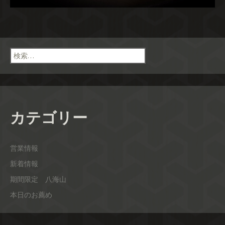
検
索:
カテゴリー
営業情報
新着情報
期間限定 八海山
本日のお薦め