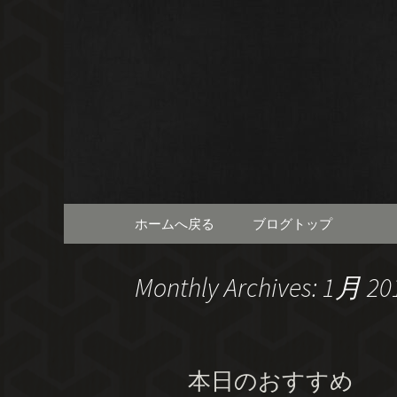
南流山の
クナンバ
Skip
ホームへ戻る
ブログトップ
to
content
Monthly Archives: 1月 20
本日のおすすめ