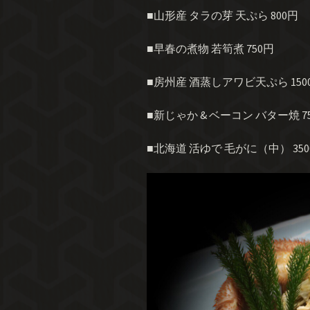
■山形産 タラの芽 天ぷら 800円
■早春の煮物 若筍煮 750円
■房州産 酒蒸しアワビ天ぷら 150
■新じゃか & ベーコン バター焼 7
■北海道 活ゆで
毛がに（中） 350