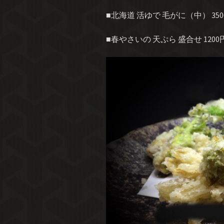
■北海道 活ゆで
毛がに（中） 350
■春やさいの 天ぷら 盛合せ 1200