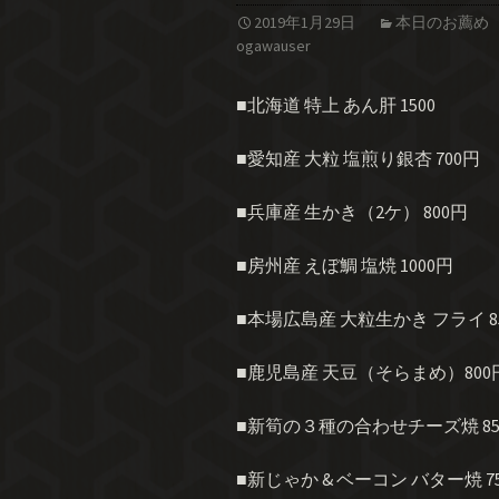
2019年1月29日
本日のお薦め
ogawauser
■北海道 特上 あん肝 1500
■愛知産 大粒 塩煎り銀杏 700円
■兵庫産 生かき（2ケ） 800円
■房州産 えぼ鯛 塩焼 1000円
■本場広島産 大粒生かき フライ 8
■鹿児島産 天豆（そらまめ）800
■新筍の３種の合わせチーズ焼 85
■新じゃか & ベーコン バター焼 7