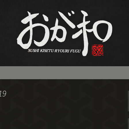
和食「おが和」の
ー
19