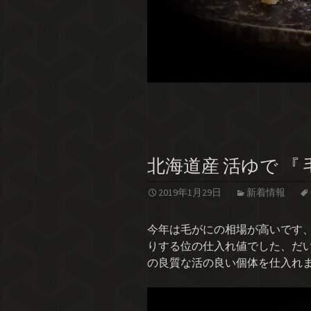
北海道産 活ゆで 『 
2019年1月29日
新着情報
今年は毛がにの相場が高いです、
りする位の仕入れ値でした、だ
の良質な活の良い個体を仕入れ