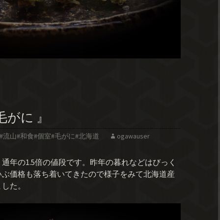
毛がに 』
#流山#和食#個室#毛がに#北海道
ogawauser
通年の1.5倍の値段です。昨年の暮れなどはびっく
いぶ価格も落ち着いてきたので様子をみて北海道産
ました。