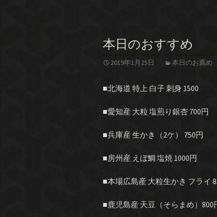
本日のおすすめ
2019年1月25日
本日のお薦め
■北海道 特上 白子 刺身 1500
■愛知産 大粒 塩煎り銀杏 700円
■兵庫産 生かき（2ケ） 750円
■房州産 えぼ鯛 塩焼 1000円
■本場広島産 大粒生かき フライ 8
■鹿児島産 天豆（そらまめ）800