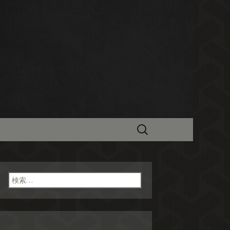
最新情報バッ
検
索:
検
索: