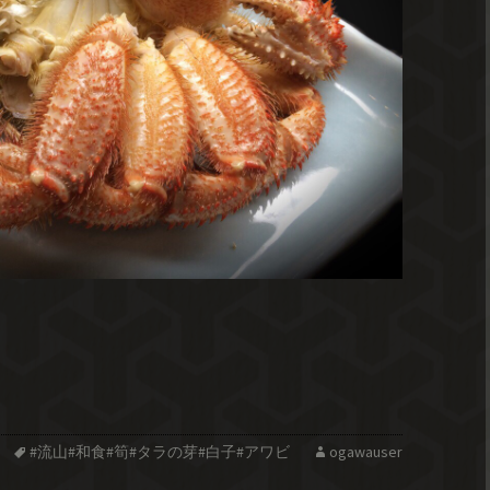
#流山#和食#筍#タラの芽#白子#アワビ
ogawauser