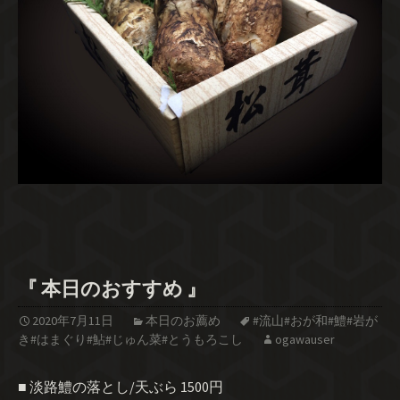
『 本日のおすすめ 』
2020年7月11日
本日のお薦め
#流山#おが和#鱧#岩が
き#はまぐり#鮎#じゅん菜#とうもろこし
ogawauser
■ 淡路鱧の落とし/天ぶら 1500円