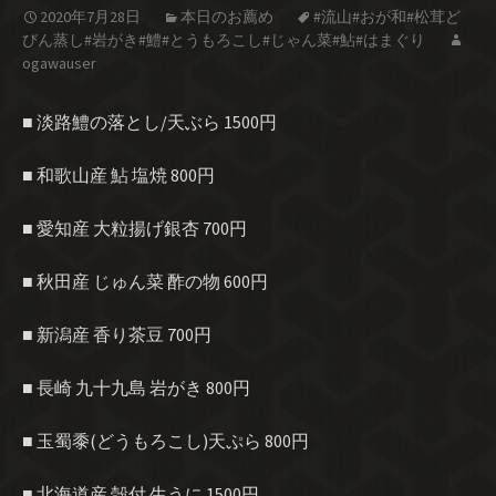
2020年7月28日
本日のお薦め
#流山#おが和#松茸ど
びん蒸し#岩がき#鱧#とうもろこし#じゃん菜#鮎#はまぐり
ogawauser
■ 淡路鱧の落とし/天ぶら 1500円
■ 和歌山産 鮎 塩焼 800円
■ 愛知産 大粒揚げ銀杏 700円
■ 秋田産 じゅん菜 酢の物 600円
■ 新潟産 香り茶豆 700円
■ 長崎 九十九島 岩がき 800円
■ 玉蜀黍(どうもろこし)天ぷら 800円
■ 北海道産 殻付 生うに 1500円