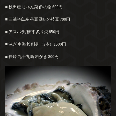
■ 秋田産 じゅん菜 酢の物 600円
■ 三浦半島産 茶豆風味の枝豆 700円
■ アスパラ/椎茸 炙り焼 850円
■ 泳ぎ 車海老 刺身（3本）1500円
■ 長崎 九十九島 岩がき 800円