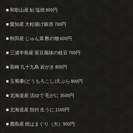
■ 和歌山産 鮎 塩焼 800円
■ 愛知産 大粒揚げ銀杏 700円
■ 秋田産 じゅん菜 酢の物 600円
■ 三浦半島産 茶豆風味の枝豆 700円
■ 長崎 九十九島 岩がき 800円
■ 玉蜀黍(どうもろこし)天ぷら 800円
■ 北海道産 活ゆで 毛がに 3500円
■ 北海道産 殻付 生うに 1500円
■ 鹿島産 焼はまぐり（大）900円