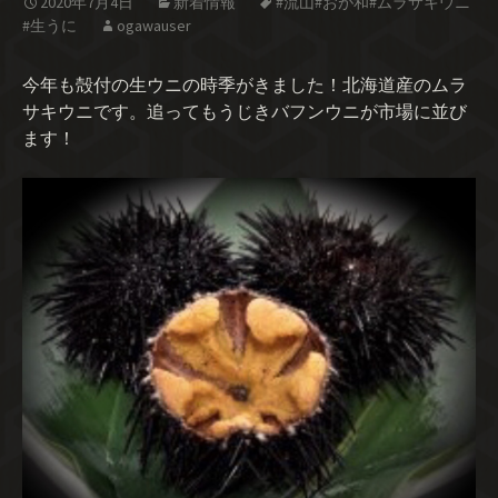
2020年7月4日
新着情報
#流山#おが和#ムラサキウニ
#生うに
ogawauser
今年も殻付の生ウニの時季がきました！北海道産のムラ
サキウニです。追ってもうじきバフンウニが市場に並び
ます！