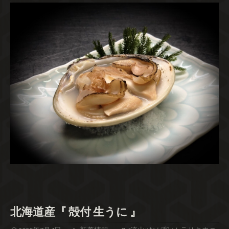
北海道産『 殻付 生うに 』