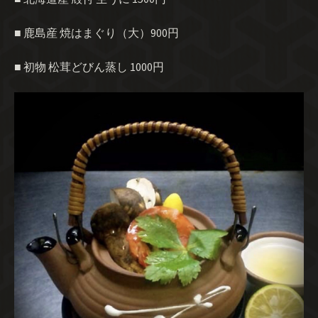
■ 鹿島産 焼はまぐり（大）900円
■ 初物 松茸どびん蒸し 1000円