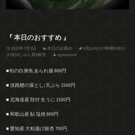
『 本日のおすすめ 』
2020年7月3日
本日のお薦め
#流山#おが和#鱧#岩か
き#鮎#じゅん菜#銀杏
ogawauser
■旬の白身魚 あられ揚 800円
■ 淡路鱧の落とし/天ぶら 1500円
■ 北海道産 殻付 生うに 1500円
■ 和歌山産 鮎 塩焼 800円
■ 愛知産 大粒揚げ銀杏 700円