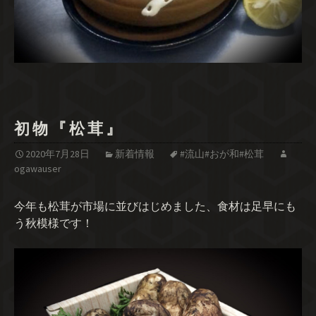
初 物 『 松 茸 』
2020年7月28日
新着情報
#流山#おが和#松茸
ogawauser
今年も松茸が市場に並びはじめました、食材は足早にも
う秋模様です！