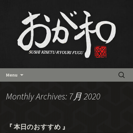
南流山の和食「おが和」の最新
情報バックナンバー
Skip
検
Menu
to
索:
content
Monthly Archives: 7月 2020
『 本日のおすすめ 』