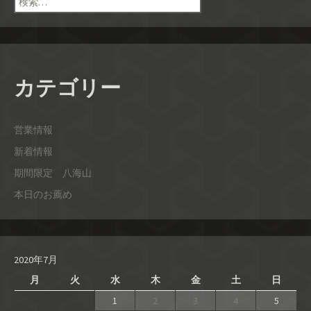
索:
カテゴリー
営業情報
新着情報
期間限定 八海山
本日のお薦め
2020年7月
月
火
水
木
金
土
日
1
2
3
4
5