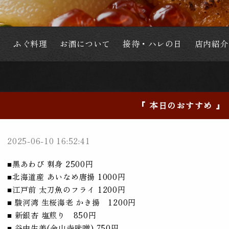
か
ふぐ料理
お酒について
接待・ハレの日
店内紹介
『 本日のおすすめ 』
2025-06-10 16:52:41
■黒あわび 刺身 2500円
■北海道産 あいなめ唐揚 1000円
■江戸前 太刀魚のフライ 1200円
■ 駿河湾 生桜海老 かき揚 1200円
■ 新銀杏 塩煎り 850円
■ 谷中生姜(金山寺味噌) 750円