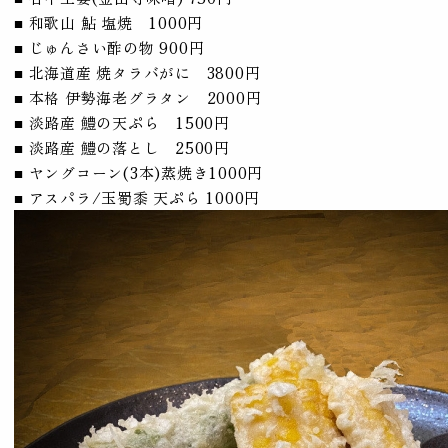
■ 和歌山 鮎 塩焼 1000円
■ じゅんさい酢の物 900円
■ 北海道産 焼タラバがに 3800円
■ 本格 伊勢海老グラタン 2000円
■ 淡路産 鱧の天ぷら 1500円
■ 淡路産 鱧の落とし 2500円
■ ヤングコーン(3本)蒸焼き1000円
■ アスパラ/玉蜀黍 天ぷら 1000円