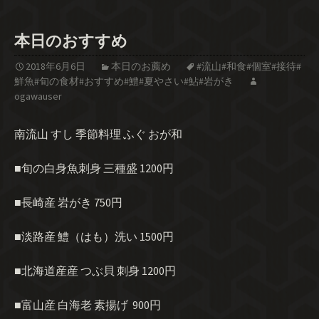
本日のおすすめ
2018年6月6日
本日のお薦め
#流山#和食#個室#接待#
鮮魚#旬の食材#おすすめ#鱧#夏やさい#鮎#岩がき
ogawauser
南流山 すし 季節料理 ふぐ おが和
■旬の白身魚刺身 三種盛 1200円
■長崎産 岩がき 750円
■淡路産 鱧（はも）洗い 1500円
■北海道産産 つぶ貝 刺身 1200円
■富山産 白海老 素揚げ 900円