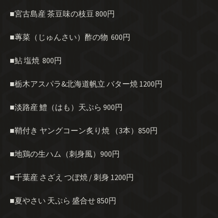
■宮古島産 茶豆味の枝豆 800円
■蓴菜（じゅんさい）酢の物 600円
■鮎 塩焼 800円
■栃木アスパラ&北海道帆立 バター焼 1200円
■淡路産 鱧（はも）天ぷら 900円
■鞘付き ヤングコーン炙り焼 （3本）850円
■地鶏の生ハム（刺身風）900円
■千葉産 さざえ つぼ焼 / 刺身 1200円
■夏やさい 天ぷら 盛合せ 850円