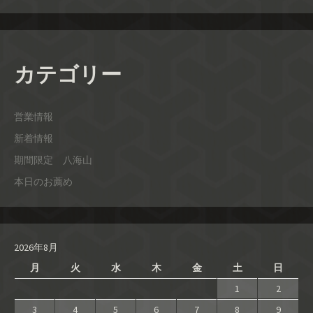
カテゴリー
営業情報
新着情報
期間限定 八海山
本日のお薦め
2026年8月
月
火
水
木
金
土
日
1
2
3
4
5
6
7
8
9