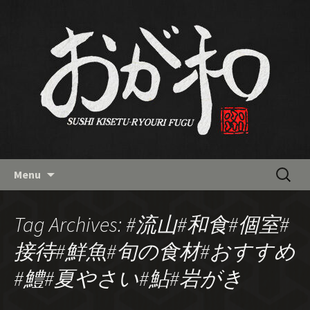
南流山の和食「おが和」の最新
情報バックナンバー
Skip
検
Menu
to
索:
content
Tag Archives: #流山#和食#個室#
接待#鮮魚#旬の食材#おすすめ
#鱧#夏やさい#鮎#岩がき