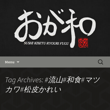
南流山の和食「おが和」の最新
情報バックナンバー
Skip
検
Menu
to
索:
content
Tag Archives: #流山#和食#マツ
カワ#松皮かれい