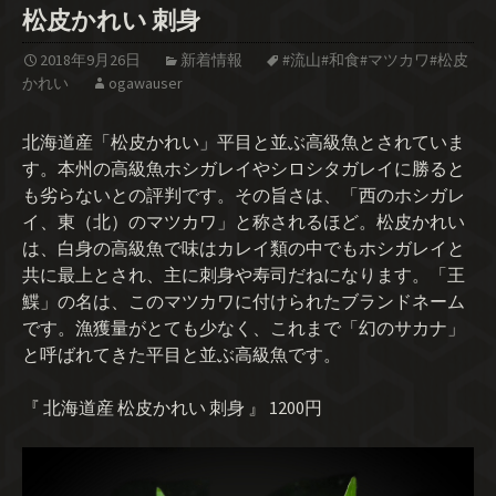
松皮かれい 刺身
2018年9月26日
新着情報
#流山#和食#マツカワ#松皮
かれい
ogawauser
北海道産「松皮かれい」平目と並ぶ高級魚とされていま
す。本州の高級魚ホシガレイやシロシタガレイに勝ると
も劣らないとの評判です。その旨さは、「西のホシガレ
イ、東（北）のマツカワ」と称されるほど。松皮かれい
は、白身の高級魚で味はカレイ類の中でもホシガレイと
共に最上とされ、主に刺身や寿司だねになります。「王
鰈」の名は、このマツカワに付けられたブランドネーム
です。漁獲量がとても少なく、これまで「幻のサカナ」
と呼ばれてきた平目と並ぶ高級魚です。
『 北海道産 松皮かれい 刺身 』 1200円