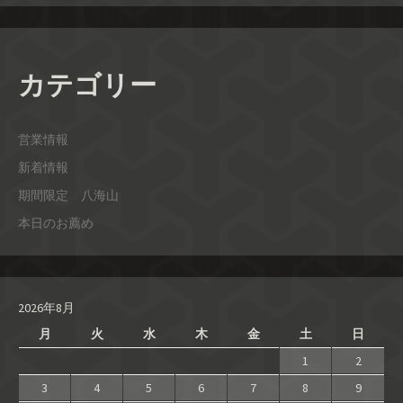
カテゴリー
営業情報
新着情報
期間限定 八海山
本日のお薦め
2026年8月
月
火
水
木
金
土
日
1
2
3
4
5
6
7
8
9