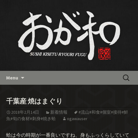
南流山の和食「おが和」の最新
情報バックナンバー
Skip
検
Menu
to
索:
content
千葉産 焼はまぐり
2018年2月14日
新着情報
#流山#和食#個室#接待#鮮
魚#旬の食材#刺身#焼き蛤
ogawauser
蛤は今の時期が一番良いですね、身もふっくらしていて