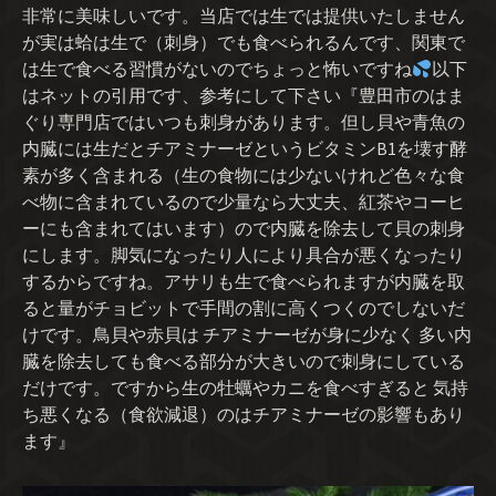
非常に美味しいです。当店では生では提供いたしません
が実は蛤は生で（刺身）でも食べられるんです、関東で
は生で食べる習慣がないのでちょっと怖いですね
以下
はネットの引用です、参考にして下さい『豊田市のはま
ぐり専門店ではいつも刺身があります。但し貝や青魚の
内臓には生だとチアミナーゼというビタミンB1を壊す酵
素が多く含まれる（生の食物には少ないけれど色々な食
べ物に含まれているので少量なら大丈夫、紅茶やコーヒ
ーにも含まれてはいます）ので内臓を除去して貝の刺身
にします。脚気になったり人により具合が悪くなったり
するからですね。アサリも生で食べられますが内臓を取
ると量がチョビットで手間の割に高くつくのでしないだ
けです。鳥貝や赤貝は チアミナーゼが身に少なく 多い内
臓を除去しても食べる部分が大きいので刺身にしている
だけです。ですから生の牡蠣やカニを食べすぎると 気持
ち悪くなる（食欲減退）のはチアミナーゼの影響もあり
ます』