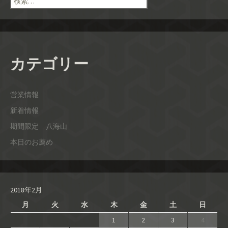
索:
カテゴリー
営業情報
新着情報
期間限定 八海山
本日のお薦め
2018年2月
月
火
水
木
金
土
日
1
2
3
4