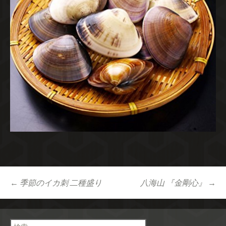
Post
←
季節のイカ刺 二種盛り
八海山 『金剛心』
→
navigation
検